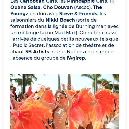
Les
Caribbean Girls
, les
Pinneapple Girls
,
Ti
Ouana Salsa
,
Cho Douvan
(Ascco),
The
Youngz
en duo avec
Steve & Friends,
les
saisonniers du
Nikki Beach
(sorte de
formation dans la lignée de Burning Man avec
un mélange façon Mad Max). On notera aussi
l’arrivée de quelques petits nouveaux tels que
: Public Secret, l’association de théâtre et de
chant
SB Artists
et trio. Notons cette année
l’absence du groupe de l
’Agirep.