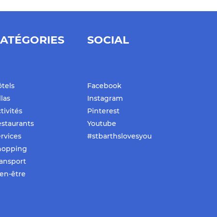
ATÉGORIES
SOCIAL
tels
Facebook
llas
Instagram
tivités
Pinterest
staurants
Youtube
rvices
#stbarthslovesyou
hopping
ansport
en-être