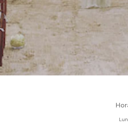
Hor
Lun