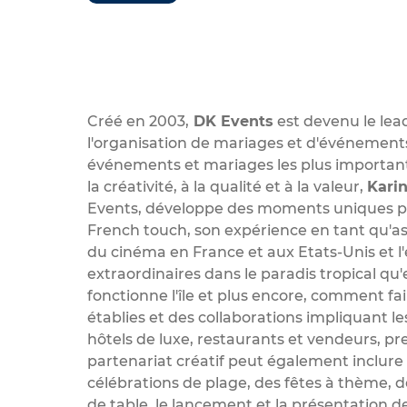
Créé en 2003,
DK Events
est devenu le lead
l'organisation de mariages et d'événements
événements et mariages les plus importants e
la créativité, à la qualité et à la valeur,
Kari
Events, développe des moments uniques pour
French touch, son expérience en tant qu'assi
du cinéma en France et aux Etats-Unis et l
extraordinaires dans le paradis tropical q
fonctionne l'île et plus encore, comment fai
établies et des collaborations impliquant les
hôtels de luxe, restaurants et vendeurs, pre
partenariat créatif peut également inclur
célébrations de plage, des fêtes à thème, de
de table, le lancement et la présentation de