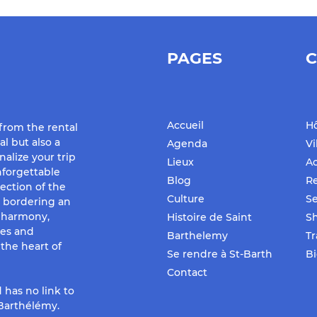
PAGES
C
Accueil
Hô
 from the rental
al but also a
Agenda
Vi
nalize your trip
Lieux
Ac
forgettable
Blog
Re
ection of the
Culture
Se
d bordering an
f harmony,
Histoire de Saint
S
ues and
Barthelemy
Tr
the heart of
Se rendre à St-Barth
Bi
Contact
 has no link to
-Barthélémy.