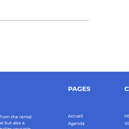
00% ...
PAGES
C
Accueil
Hô
 from the rental
al but also a
Agenda
Vi