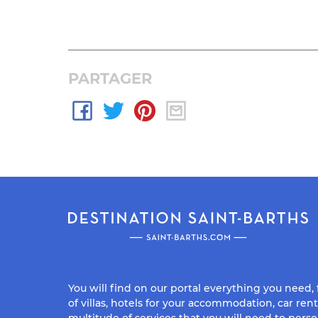
Loading PDF 1
PARTAGER
You will find on our portal everything you need,
of villas, hotels for your accommodation, car rent