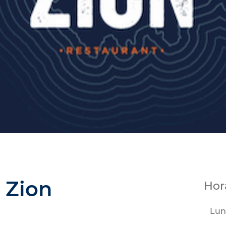
 Zion
Hor
Lun