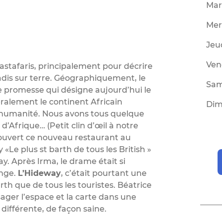
Mar
Mer
Jeu
Ven
rastafaris, principalement pour décrire
adis sur terre. Géographiquement, le
Sam
ne promesse qui désigne aujourd’hui le
éralement le continent Africain
Dim
l’humanité. Nous avons tous quelque
’Afrique… (Petit clin d’œil à notre
écouvert ce nouveau restaurant au
Le plus st barth de tous les British »
y. Après Irma, le drame était si
onge.
L’Hideway
, c’était pourtant une
arth que de tous les touristes. Béatrice
isager l’espace et la carte dans une
ifférente, de façon saine.