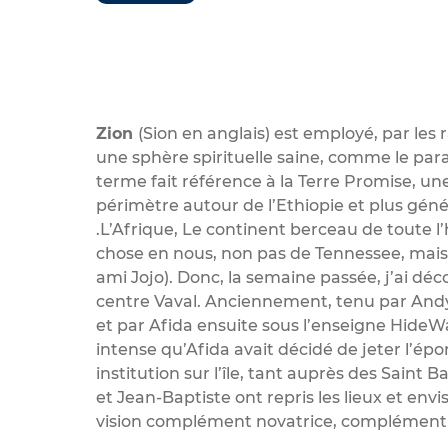
Zion
(Sion en anglais) est employé, par les 
une sphère spirituelle saine, comme le par
terme fait référence à la Terre Promise, u
périmètre autour de l’Ethiopie et plus gén
.L’Afrique, Le continent berceau de toute 
chose en nous, non pas de Tennessee, mais d
ami Jojo). Donc, la semaine passée, j’ai d
centre Vaval. Anciennement, tenu par Andy «
et par Afida ensuite sous l’enseigne HideWa
intense qu’Afida avait décidé de jeter l’ép
institution sur l’île, tant auprès des Saint B
et Jean-Baptiste ont repris les lieux et env
vision complément novatrice, complément d