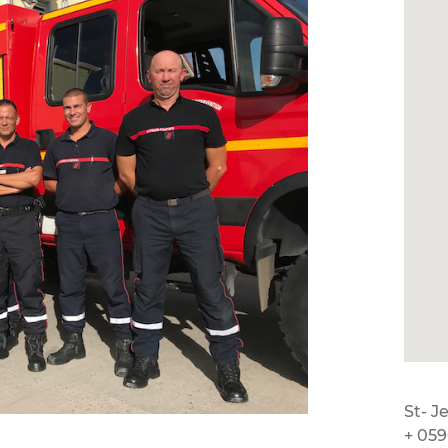
St- J
+ 059