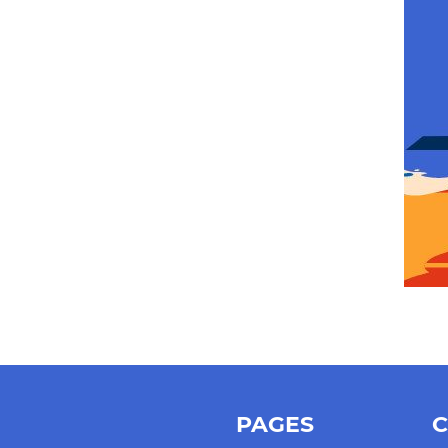
PAGES
C