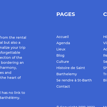
PAGES
C
Accueil
Hô
 from the rental
al but also a
Agenda
Vi
nalize your trip
Lieux
Ac
forgettable
Blog
Re
ection of the
Culture
Se
d bordering an
f harmony,
Histoire de Saint
S
ues and
Barthelemy
Tr
the heart of
Se rendre à St-Barth
Bi
Contact
 has no link to
-Barthélémy.