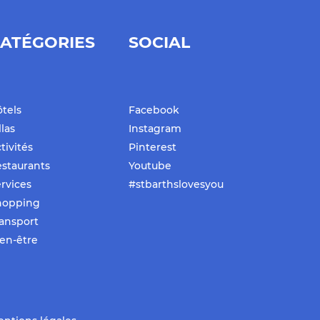
ATÉGORIES
SOCIAL
tels
Facebook
llas
Instagram
tivités
Pinterest
staurants
Youtube
rvices
#stbarthslovesyou
hopping
ansport
en-être