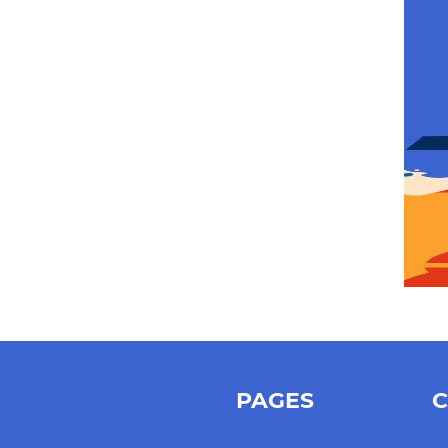
PAGES
C