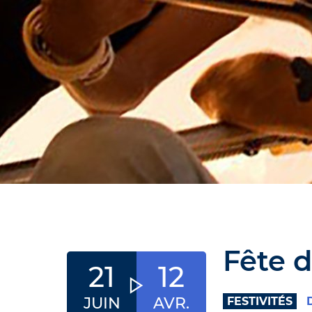
Fête 
21
12
JUIN
AVR.
FESTIVITÉS
D